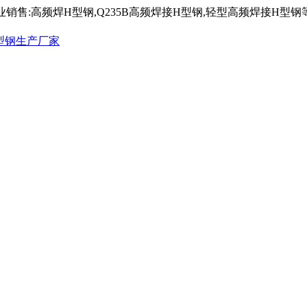
)专业销售:高频焊H型钢,Q235B高频焊接H型钢,轻型高频焊接H型