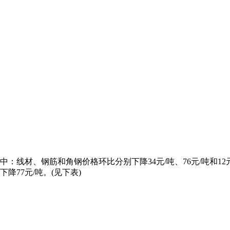
线材、钢筋和角钢价格环比分别下降34元/吨、76元/吨和12
下降77元/吨。(见下表)